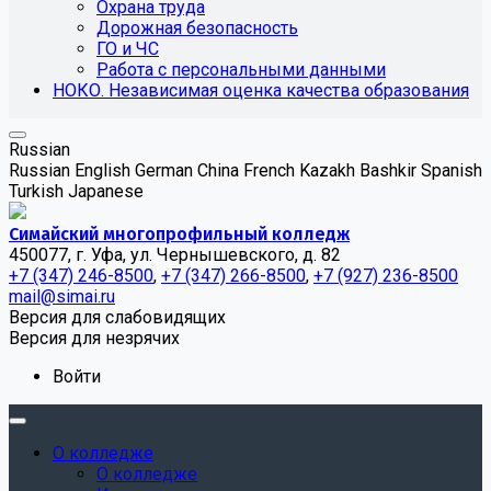
Охрана труда
Дорожная безопасность
ГО и ЧС
Работа с персональными данными
НОКО. Независимая оценка качества образования
Russian
Russian
English
German
China
French
Kazakh
Bashkir
Spanish
Turkish
Japanese
Симайский многопрофильный колледж
450077, г. Уфа, ул. Чернышевского, д. 82
+7 (347) 246-8500
,
+7 (347) 266-8500
,
+7 (927) 236-8500
mail@simai.ru
Версия для слабовидящих
Версия для незрячих
Войти
О колледже
О колледже