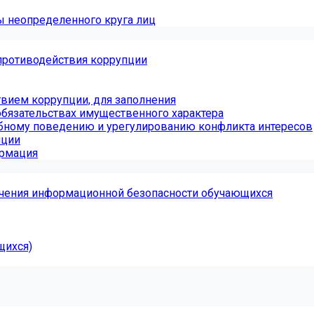
ы неопределенного круга лиц
противодействия коррупции
вием коррупции, для заполнения
обязательствах имущественного характера
бному поведению и урегулированию конфликта интересов
пции
ормация
чения информационной безопасности обучающихся
щихся)