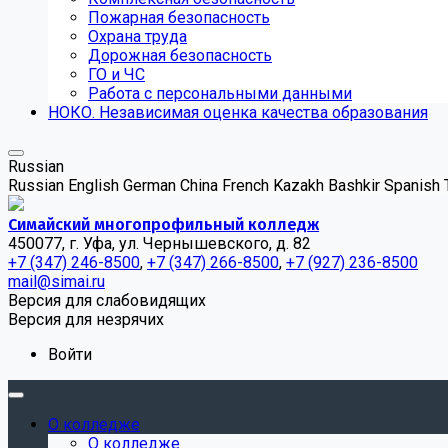
Пожарная безопасность
Охрана труда
Дорожная безопасность
ГО и ЧС
Работа с персональными данными
НОКО. Независимая оценка качества образования
Russian
Russian
English
German
China
French
Kazakh
Bashkir
Spanish
Симайский многопрофильный колледж
450077, г. Уфа, ул. Чернышевского, д. 82
+7 (347) 246-8500
,
+7 (347) 266-8500
,
+7 (927) 236-8500
mail@simai.ru
Версия для слабовидящих
Версия для незрячих
Войти
О колледже
О колледже