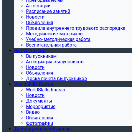
Преподавателям
Аттестации
Расписание занятий
Новости
Объявления
Правила внутреннего трудового распорядка
Методические материалы
Учебно-методическая работа
Воспитательная работа
Выпускникам
Выпускникам
Ассоциация выпускников
Новости
Объявления
Доска почета выпускников
WorldSkills Russia
WorldSkills Russia
Новости
Документы
Мероприятия
Видео
Объявления
Фотографии
Дистанционное обучение