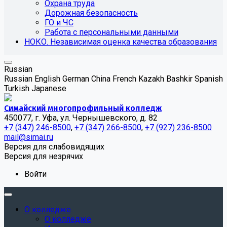
Охрана труда
Дорожная безопасность
ГО и ЧС
Работа с персональными данными
НОКО. Независимая оценка качества образования
Russian
Russian
English
German
China
French
Kazakh
Bashkir
Spanish
Turkish
Japanese
Симайский многопрофильный колледж
450077, г. Уфа, ул. Чернышевского, д. 82
+7 (347) 246-8500
,
+7 (347) 266-8500
,
+7 (927) 236-8500
mail@simai.ru
Версия для слабовидящих
Версия для незрячих
Войти
О колледже
О колледже