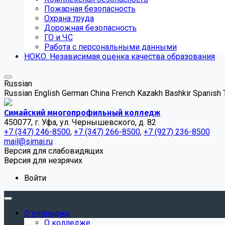
Пожарная безопасность
Охрана труда
Дорожная безопасность
ГО и ЧС
Работа с персональными данными
НОКО. Независимая оценка качества образования
Russian
Russian
English
German
China
French
Kazakh
Bashkir
Spanish
Симайский многопрофильный колледж
450077, г. Уфа, ул. Чернышевского, д. 82
+7 (347) 246-8500
,
+7 (347) 266-8500
,
+7 (927) 236-8500
mail@simai.ru
Версия для слабовидящих
Версия для незрячих
Войти
О колледже
О колледже