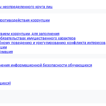
ы неопределенного круга лиц
противодействия коррупции
вием коррупции, для заполнения
обязательствах имущественного характера
бному поведению и урегулированию конфликта интересов
пции
ормация
чения информационной безопасности обучающихся
щихся)