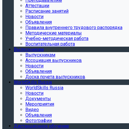
Преподавателям
Аттестации
Расписание занятий
Новости
Объявления
Правила внутреннего трудового распорядка
Методические материалы
Учебно-методическая работа
Воспитательная работа
Выпускникам
Выпускникам
Ассоциация выпускников
Новости
Объявления
Доска почета выпускников
WorldSkills Russia
WorldSkills Russia
Новости
Документы
Мероприятия
Видео
Объявления
Фотографии
Дистанционное обучение