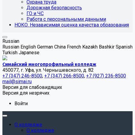
Охрана труда
Дорожная безопасность
ГО и ЧС
Работа с персональными данными
НОКО. Независимая оценка качества образования
Russian
Russian
English
German
China
French
Kazakh
Bashkir
Spanish
Turkish
Japanese
Симайский многопрофильный колледж
450077, г. Уфа, ул. Чернышевского, д. 82
+7 (347) 246-8500
,
+7 (347) 266-8500
,
+7 (927) 236-8500
mail@simai.ru
Версия для слабовидящих
Версия для незрячих
Войти
О колледже
О колледже