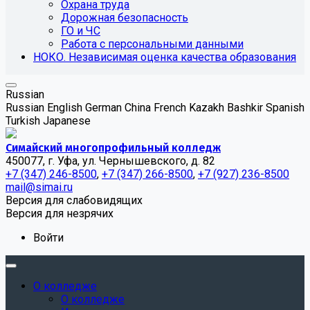
Охрана труда
Дорожная безопасность
ГО и ЧС
Работа с персональными данными
НОКО. Независимая оценка качества образования
Russian
Russian
English
German
China
French
Kazakh
Bashkir
Spanish
Turkish
Japanese
Симайский многопрофильный колледж
450077, г. Уфа, ул. Чернышевского, д. 82
+7 (347) 246-8500
,
+7 (347) 266-8500
,
+7 (927) 236-8500
mail@simai.ru
Версия для слабовидящих
Версия для незрячих
Войти
О колледже
О колледже