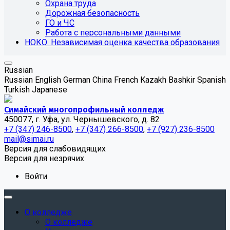
Охрана труда
Дорожная безопасность
ГО и ЧС
Работа с персональными данными
НОКО. Независимая оценка качества образования
Russian
Russian
English
German
China
French
Kazakh
Bashkir
Spanish
Turkish
Japanese
Симайский многопрофильный колледж
450077, г. Уфа, ул. Чернышевского, д. 82
+7 (347) 246-8500
,
+7 (347) 266-8500
,
+7 (927) 236-8500
mail@simai.ru
Версия для слабовидящих
Версия для незрячих
Войти
О колледже
О колледже