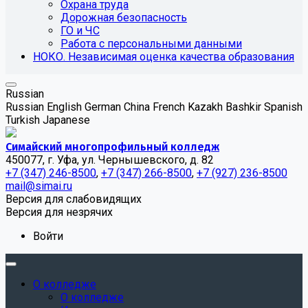
Охрана труда
Дорожная безопасность
ГО и ЧС
Работа с персональными данными
НОКО. Независимая оценка качества образования
Russian
Russian
English
German
China
French
Kazakh
Bashkir
Spanish
Turkish
Japanese
Симайский многопрофильный колледж
450077, г. Уфа, ул. Чернышевского, д. 82
+7 (347) 246-8500
,
+7 (347) 266-8500
,
+7 (927) 236-8500
mail@simai.ru
Версия для слабовидящих
Версия для незрячих
Войти
О колледже
О колледже