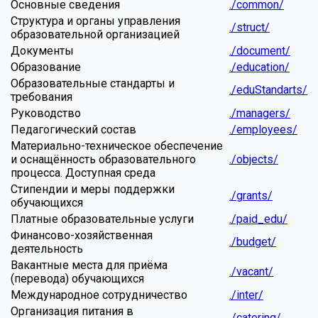
Основные сведения
./common/
Структура и органы управления
./struct/
образовательной организацией
Документы
./document/
Образование
./education/
Образовательные стандарты и
./eduStandarts/
требования
Руководство
./managers/
Педагогический состав
./employees/
Материально-техническое обеспечение
и оснащённость образовательного
./objects/
процесса. Доступная среда
Стипендии и меры поддержки
./grants/
обучающихся
Платные образовательные услуги
./paid_edu/
Финансово-хозяйственная
./budget/
деятельность
Вакантные места для приёма
./vacant/
(перевода) обучающихся
Международное сотрудничество
./inter/
Организация питания в
./catering/