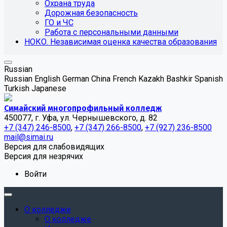
Охрана труда
Дорожная безопасность
ГО и ЧС
Работа с персональными данными
НОКО. Независимая оценка качества образования
Russian
Russian
English
German
China
French
Kazakh
Bashkir
Spanish
Turkish
Japanese
Симайский многопрофильный колледж
450077, г. Уфа, ул. Чернышевского, д. 82
+7 (347) 246-8500
,
+7 (347) 266-8500
,
+7 (927) 236-8500
mail@simai.ru
Версия для слабовидящих
Версия для незрячих
Войти
О колледже
О колледже