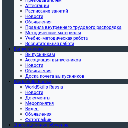
Преподавателям
Аттестации
Расписание занятий
Новости
Объявления
Правила внутреннего трудового распорядка
Методические материалы
Учебно-методическая работа
Воспитательная работа
Выпускникам
Выпускникам
Ассоциация выпускников
Новости
Объявления
Доска почета выпускников
WorldSkills Russia
WorldSkills Russia
Новости
Документы
Мероприятия
Видео
Объявления
Фотографии
Дистанционное обучение