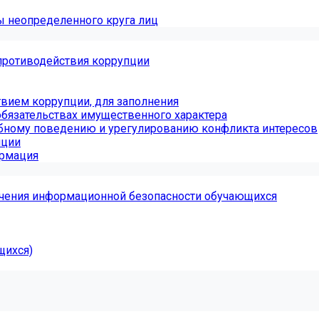
ы неопределенного круга лиц
противодействия коррупции
вием коррупции, для заполнения
обязательствах имущественного характера
бному поведению и урегулированию конфликта интересов
пции
ормация
чения информационной безопасности обучающихся
щихся)