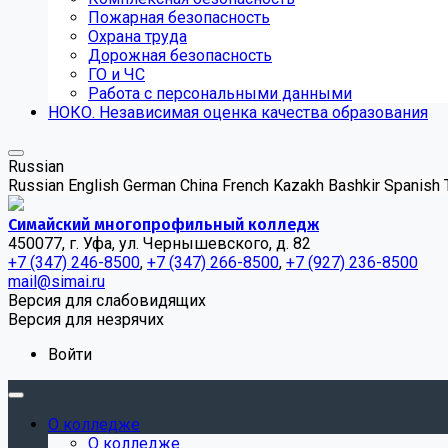
Пожарная безопасность
Охрана труда
Дорожная безопасность
ГО и ЧС
Работа с персональными данными
НОКО. Независимая оценка качества образования
Russian
Russian
English
German
China
French
Kazakh
Bashkir
Spanish
Симайский многопрофильный колледж
450077, г. Уфа, ул. Чернышевского, д. 82
+7 (347) 246-8500
,
+7 (347) 266-8500
,
+7 (927) 236-8500
mail@simai.ru
Версия для слабовидящих
Версия для незрячих
Войти
О колледже
О колледже