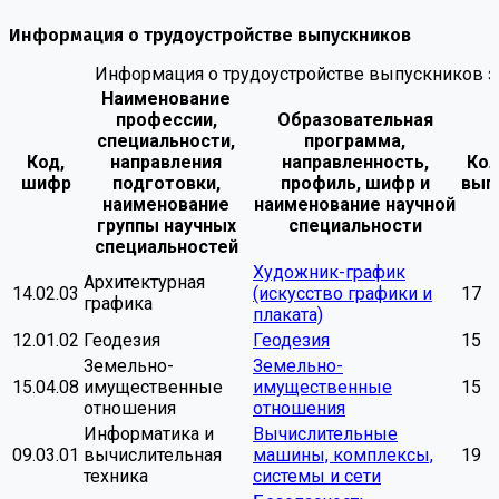
Информация о трудоустройстве выпускников
Информация о трудоустройстве выпускников за
Наименование
профессии,
Образовательная
специальности,
программа,
Код,
направления
направленность,
Кол
шифр
подготовки,
профиль, шифр и
вып
наименование
наименование научной
группы научных
специальности
специальностей
Художник-график
Архитектурная
14.02.03
(искусство графики и
17
графика
плаката)
12.01.02
Геодезия
Геодезия
15
Земельно-
Земельно-
15.04.08
имущественные
имущественные
15
отношения
отношения
Информатика и
Вычислительные
09.03.01
вычислительная
машины, комплексы,
19
техника
системы и сети