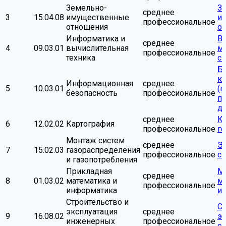
Земельно-
З
среднее
3
15.04.08
имущественные
и
профессиональное
отношения
о
Информатика и
В
среднее
4
09.03.01
вычислительная
м
профессиональное
техника
си
Б
к
Информационная
среднее
5
10.03.01
(п
безопасность
профессиональное
п
де
среднее
Ка
6
12.02.02
Картография
профессиональное
г
Монтаж систем
среднее
Э
7
15.02.03
газораспределения
профессиональное
си
и газопотребления
Прикладная
М
среднее
8
01.03.02
математика и
м
профессиональное
информатика
и
Строительство и
Ст
эксплуатация
среднее
9
16.08.02
эк
инженерных
профессиональное
с