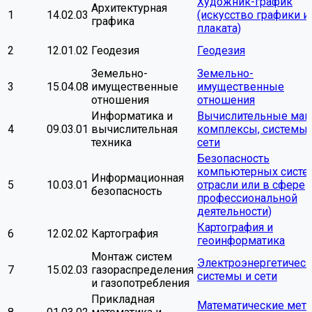
Художник-график
Архитектурная
1
14.02.03
(искусство графики и
графика
плаката)
2
12.01.02
Геодезия
Геодезия
Земельно-
Земельно-
3
15.04.08
имущественные
имущественные
отношения
отношения
Информатика и
Вычислительные ма
4
09.03.01
вычислительная
комплексы, системы 
техника
сети
Безопасность
компьютерных систем
Информационная
5
10.03.01
отрасли или в сфере
безопасность
профессиональной
деятельности)
Картография и
6
12.02.02
Картография
геоинформатика
Монтаж систем
Электроэнергетичес
7
15.02.03
газораспределения
системы и сети
и газопотребления
Прикладная
Математические мет