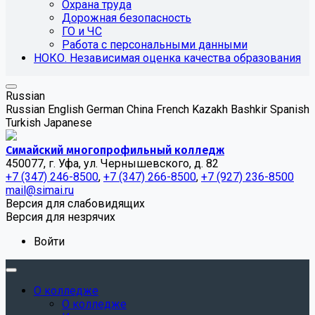
Охрана труда
Дорожная безопасность
ГО и ЧС
Работа с персональными данными
НОКО. Независимая оценка качества образования
Russian
Russian
English
German
China
French
Kazakh
Bashkir
Spanish
Turkish
Japanese
Симайский многопрофильный колледж
450077, г. Уфа, ул. Чернышевского, д. 82
+7 (347) 246-8500
,
+7 (347) 266-8500
,
+7 (927) 236-8500
mail@simai.ru
Версия для слабовидящих
Версия для незрячих
Войти
О колледже
О колледже