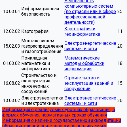
Безопасность
компьютерных систем
Информационная
10.03.01
(по отрасли или в сфере
25
безопасность
профессиональной
деятельности)
Картография и
12.02.02
Картография
11
геоинформатика
Монтаж систем
Электроэнергетические
15.02.03
газораспределения
20
системы и сети
и газопотребления
Прикладная
Математические
01.03.02
математика и
методы обработки
18
информатика
информации
Строительство и
Строительство и
эксплуатация
16.08.02
эксплуатация зданий и
15
инженерных
сооружений
сооружений
Электроэнергетика
Электроэнергетические
13.03.02
30
и электротехника
системы и сети
Информация о реализуемых уровнях образования, о
формах обучения, нормативных сроках обучения
Информация о наличии государственной аккредитации
образовательной деятельности по реализуемым