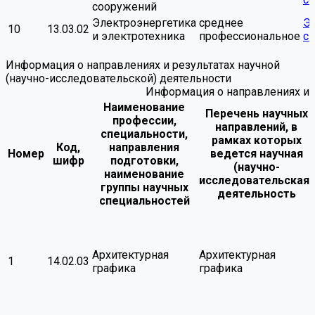
сооружений
Электроэнергетика
среднее
Э
10
13.03.02
и электротехника
профессиональное
си
Информация о направлениях и результатах научной
(научно-исследовательской) деятельности
Информация о направлениях и р
Наименование
Перечень научных
профессии,
направлений, в
специальности,
рамках которых
Код,
направления
Номер
ведется научная
шифр
подготовки,
(научно-
наименование
исследовательская)
группы научных
деятельность
специальностей
Архитектурная
Архитектурная
1
14.02.03
графика
графика