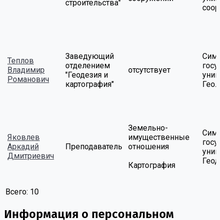
строительства"
соо
Заведующий
Сим
Теплов
отделением
госу
Владимир
отсутствует
"Геодезия и
унив
Романович
картография"
Геол
Земельно-
Сим
Яковлев
имущественные
госу
Аркадий
Преподаватель
отношения
унив
Дмитриевич
Геод
Картография
Всего:
10
Информация о персональном