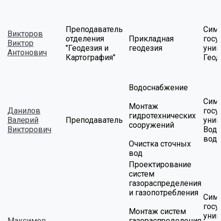
Преподаватель
Сим
Викторов
отделения
Прикладная
госу
Виктор
"Геодезия и
геодезия
унив
Антонович
Картография"
Геод
Водоснабжение
Сим
Монтаж
Данилов
госу
гидротехнических
Валерий
Преподаватель
унив
сооружений
Викторович
Водо
вод
Очистка сточных
вод
Проектирование
систем
газораспределения
и газопотребления
Сим
госу
Монтаж систем
унив
Максимов
газораспределения