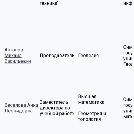
техника"
инф
Сим
Антонов
госу
Михаил
Преподаватель
Геодезия
унив
Васильевич
Геод
Высшая
Сим
Заместитель
математика
Веселова Анна
госу
директора по
Леонидовна
унив
учебной работе
Геометрия и
мате
топология