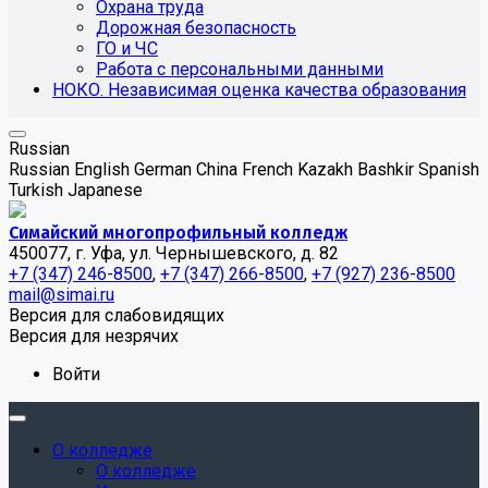
Охрана труда
Дорожная безопасность
ГО и ЧС
Работа с персональными данными
НОКО. Независимая оценка качества образования
Russian
Russian
English
German
China
French
Kazakh
Bashkir
Spanish
Turkish
Japanese
Симайский многопрофильный колледж
450077, г. Уфа, ул. Чернышевского, д. 82
+7 (347) 246-8500
,
+7 (347) 266-8500
,
+7 (927) 236-8500
mail@simai.ru
Версия для слабовидящих
Версия для незрячих
Войти
О колледже
О колледже