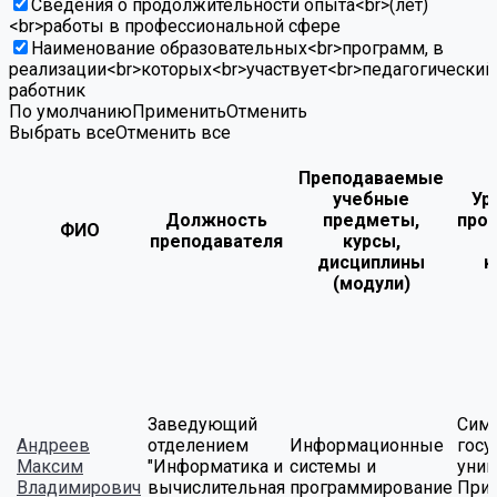
Сведения о продолжительности опыта<br>(лет)
<br>работы в профессиональной сфере
Наименование образовательных<br>программ, в
реализации<br>которых<br>участвует<br>педагогический
работник
По умолчанию
Применить
Отменить
Выбрать все
Отменить все
Преподаваемые
учебные
Ур
Должность
предметы,
про
ФИО
преподавателя
курсы,
дисциплины
к
(модули)
Заведующий
Сим
Андреев
отделением
Информационные
госу
Максим
"Информатика и
системы и
унив
Владимирович
вычислительная
программирование
При