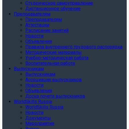
Студенческое самоуправление
Дистанционное обучение
Преподавателям
Преподавателям
Аттестации
Расписание занятий
Новости
Объявления
Правила внутреннего трудового распорядка
Методические материалы
Учебно-методическая работа
Воспитательная работа
Выпускникам
Выпускникам
Ассоциация выпускников
Новости
Объявления
Доска почета выпускников
WorldSkills Russia
WorldSkills Russia
Новости
Документы
Мероприятия
Видео